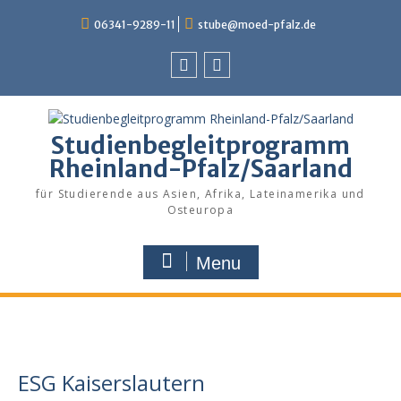
Skip
06341-9289-11
stube@moed-pfalz.de
to
content
Facebook
Instagram
Studienbegleitprogramm
Rheinland-Pfalz/Saarland
für Studierende aus Asien, Afrika, Lateinamerika und
Osteuropa
Menu
ESG Kaiserslautern