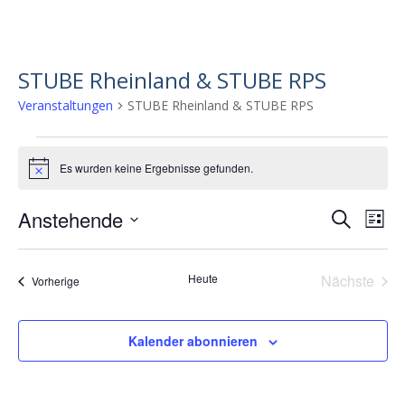
STUBE Rheinland & STUBE RPS
Veranstaltungen
STUBE Rheinland & STUBE RPS
Veranstaltungen
Es wurden keine Ergebnisse gefunden.
H
i
n
Anstehende
V
V
S
w
L
e
u
e
D
e
i
i
c
s
a
r
s
r
h
Heute
Nächste
t
Veranstaltungen
Vorherige
t
a
a
e
Veransta
u
e
n
m
n
w
s
Kalender abonnieren
s
ä
t
h
t
a
l