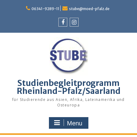
Skip
to
06341-9289-11
stube@moed-pfalz.de
content
Facebook
Instagram
Studienbegleitprogramm
Rheinland-Pfalz/Saarland
für Studierende aus Asien, Afrika, Lateinamerika und
Osteuropa
Menu