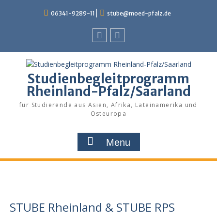
Skip
06341-9289-11
stube@moed-pfalz.de
to
content
Facebook
Instagram
Studienbegleitprogramm
Rheinland-Pfalz/Saarland
für Studierende aus Asien, Afrika, Lateinamerika und
Osteuropa
Menu
STUBE Rheinland & STUBE RPS