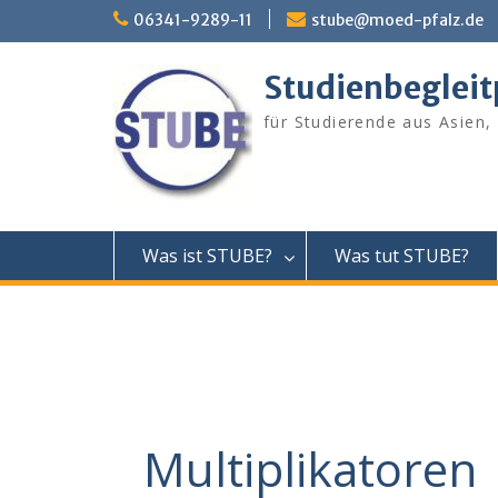
Skip
06341-9289-11
stube@moed-pfalz.de
to
content
Studienbeglei
für Studierende aus Asien,
Was ist STUBE?
Was tut STUBE?
Multiplikatoren