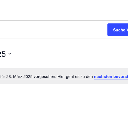
Suche 
25
 für 26. März 2025 vorgesehen. Hier geht es zu den
nächsten bevors
H
i
n
w
e
i
s