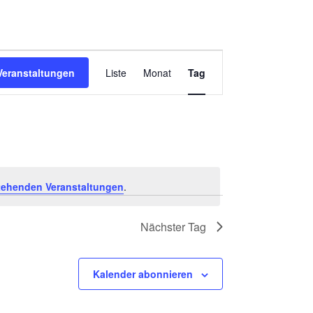
V
Veranstaltungen
Liste
Monat
Tag
e
r
a
n
s
t
a
tehenden Veranstaltungen
.
l
t
Nächster Tag
u
n
g
Kalender abonnieren
A
n