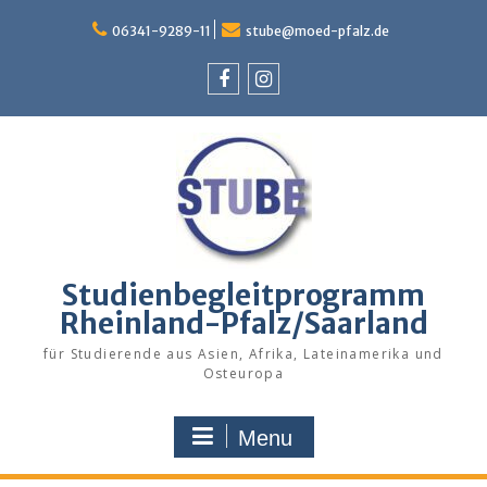
Skip
to
06341-9289-11
stube@moed-pfalz.de
content
Facebook
Instagram
Studienbegleitprogramm
Rheinland-Pfalz/Saarland
für Studierende aus Asien, Afrika, Lateinamerika und
Osteuropa
Menu