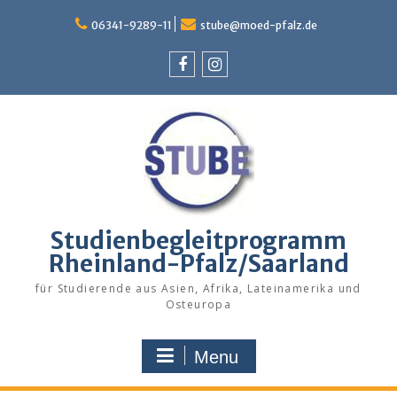
Skip
to
06341-9289-11
stube@moed-pfalz.de
content
Facebook
Instagram
Studienbegleitprogramm
Rheinland-Pfalz/Saarland
für Studierende aus Asien, Afrika, Lateinamerika und
Osteuropa
Menu