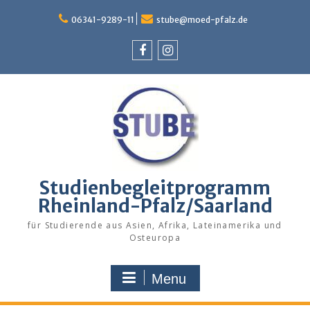
Skip
to
06341-9289-11
stube@moed-pfalz.de
content
Facebook
Instagram
Studienbegleitprogramm
Rheinland-Pfalz/Saarland
für Studierende aus Asien, Afrika, Lateinamerika und
Osteuropa
Menu