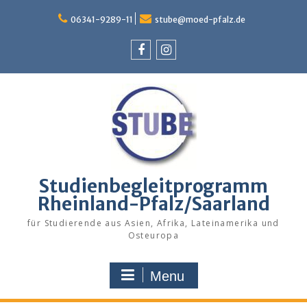
Skip
to
06341-9289-11
stube@moed-pfalz.de
content
Facebook
Instagram
Studienbegleitprogramm
Rheinland-Pfalz/Saarland
für Studierende aus Asien, Afrika, Lateinamerika und
Osteuropa
Menu