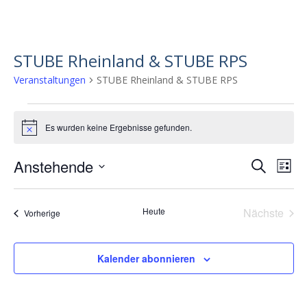
STUBE Rheinland & STUBE RPS
Veranstaltungen
STUBE Rheinland & STUBE RPS
Veranstaltungen
Es wurden keine Ergebnisse gefunden.
H
i
n
Anstehende
V
V
S
w
L
e
u
e
D
e
i
i
c
s
a
r
s
r
h
Heute
Nächste
t
Veranstaltungen
Vorherige
t
a
a
e
Veransta
u
e
n
m
n
w
s
Kalender abonnieren
s
ä
t
h
t
a
l