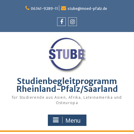
Skip
to
06341-9289-11
stube@moed-pfalz.de
content
Facebook
Instagram
Studienbegleitprogramm
Rheinland-Pfalz/Saarland
für Studierende aus Asien, Afrika, Lateinamerika und
Osteuropa
Menu