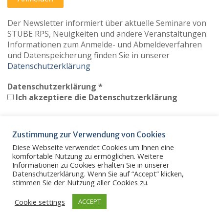
Der Newsletter informiert über aktuelle Seminare von
STUBE RPS, Neuigkeiten und andere Veranstaltungen.
Informationen zum Anmelde- und Abmeldeverfahren
und Datenspeicherung finden Sie in unserer
Datenschutzerklärung
Datenschutzerklärung
*
Ich akzeptiere die Datenschutzerklärung
Zustimmung zur Verwendung von Cookies
Diese Webseite verwendet Cookies um Ihnen eine
Vom Newsletter abmelden
Datenschutz
komfortable Nutzung zu ermöglichen. Weitere
Informationen zu Cookies erhalten Sie in unserer
Impressum
Kontakt
Intern
Menüeintrag
Datenschutzerklärung. Wenn Sie auf “Accept” klicken,
Träger: Missionarisch-Ökumenischer Dienst der
stimmen Sie der Nutzung aller Cookies zu.
Evangelischen Kirche der Pfalz
Proudly powered by WordPress
|
Education Hub by
WEN
Cookie settings
ACCEPT
Themes