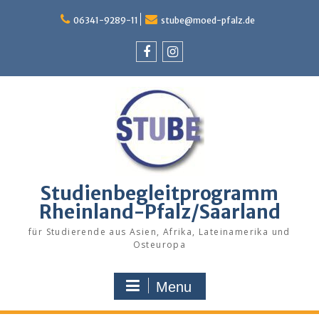
Skip
to
06341-9289-11
stube@moed-pfalz.de
content
Facebook
Instagram
Studienbegleitprogramm
Rheinland-Pfalz/Saarland
für Studierende aus Asien, Afrika, Lateinamerika und
Osteuropa
Menu