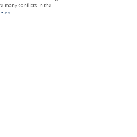
 many conflicts in the
esen…