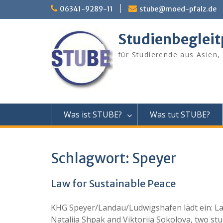
Skip
06341-9289-11
stube@moed-pfalz.de
to
content
Studienbeglei
für Studierende aus Asien,
Was ist STUBE?
Was tut STUBE?
Schlagwort:
Speyer
Law for Sustainable Peace
KHG Speyer/Landau/Ludwigshafen lädt ein: L
Nataliia Shpak and Viktoriia Sokolova, two s