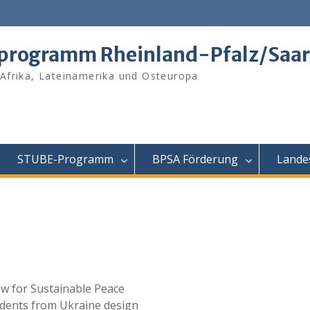
tprogramm Rheinland-Pfalz/Saar
 Afrika, Lateinamerika und Osteuropa
STUBE-Programm
BPSA Förderung
Lande
aw for Sustainable Peace
tudents from Ukraine design