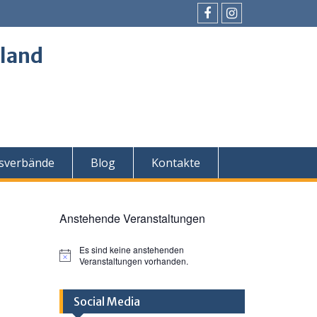
Facebook
Instagram
land
sverbände
Blog
Kontakte
Anstehende Veranstaltungen
Es sind keine anstehenden
H
Veranstaltungen vorhanden.
i
n
w
Social Media
e
i