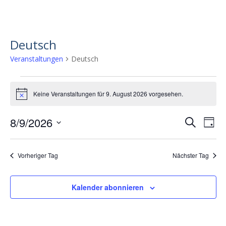
Deutsch
Veranstaltungen
Deutsch
Veranstaltungen
Keine Veranstaltungen für 9. August 2026 vorgesehen.
for
H
i
9.
n
8/9/2026
V
V
S
w
T
August
e
u
e
D
e
a
i
2026
c
s
a
r
g
r
h
Vorheriger Tag
Nächster Tag
t
a
a
e
u
n
m
n
Kalender abonnieren
w
s
s
ä
t
h
t
a
l