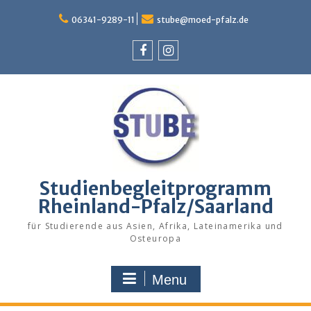
Skip
to
06341-9289-11
stube@moed-pfalz.de
content
Facebook
Instagram
Studienbegleitprogramm
Rheinland-Pfalz/Saarland
für Studierende aus Asien, Afrika, Lateinamerika und
Osteuropa
Menu