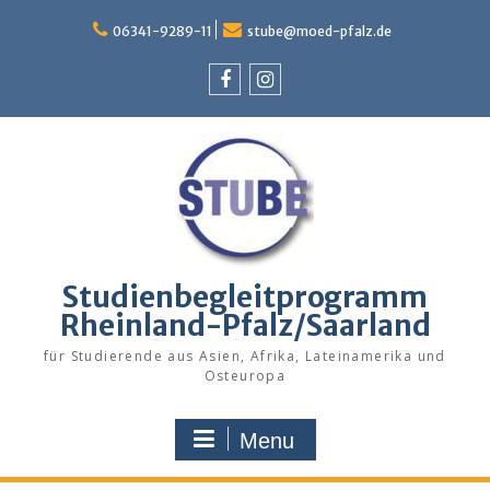
Skip
to
06341-9289-11
stube@moed-pfalz.de
content
Facebook
Instagram
Studienbegleitprogramm
Rheinland-Pfalz/Saarland
für Studierende aus Asien, Afrika, Lateinamerika und
Osteuropa
Menu