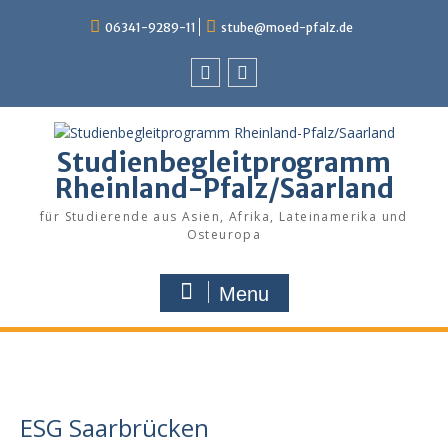
Skip
06341-9289-11
stube@moed-pfalz.de
to
content
Facebook
Instagram
Studienbegleitprogramm
Rheinland-Pfalz/Saarland
für Studierende aus Asien, Afrika, Lateinamerika und
Osteuropa
Menu
ESG Saarbrücken