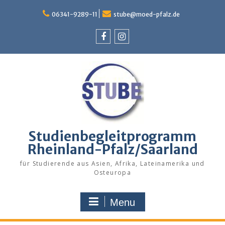
Skip
to
06341-9289-11
stube@moed-pfalz.de
content
Facebook
Instagram
Studienbegleitprogramm
Rheinland-Pfalz/Saarland
für Studierende aus Asien, Afrika, Lateinamerika und
Osteuropa
Menu