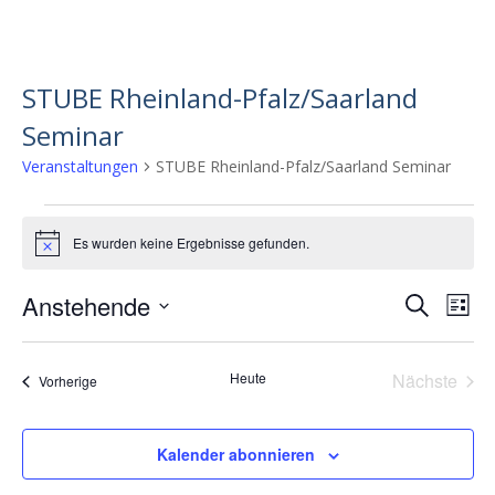
STUBE Rheinland-Pfalz/Saarland
Seminar
Veranstaltungen
STUBE Rheinland-Pfalz/Saarland Seminar
Veranstaltungen
Es wurden keine Ergebnisse gefunden.
H
i
n
Anstehende
V
V
S
w
L
e
u
e
D
e
i
i
c
s
a
r
s
r
h
Heute
Nächste
t
Veranstaltungen
Vorherige
t
a
a
e
Veransta
u
e
n
m
n
w
s
Kalender abonnieren
s
ä
t