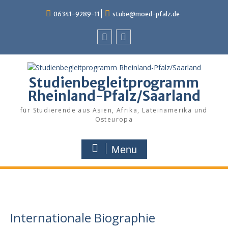
Skip
06341-9289-11
stube@moed-pfalz.de
to
content
Facebook
Instagram
Studienbegleitprogramm
Rheinland-Pfalz/Saarland
für Studierende aus Asien, Afrika, Lateinamerika und
Osteuropa
Menu
Internationale Biographie