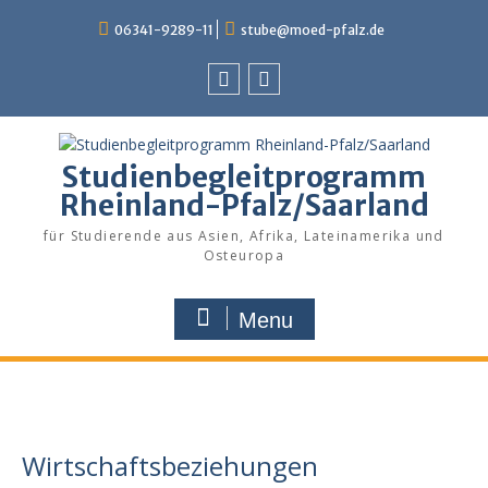
Skip
06341-9289-11
stube@moed-pfalz.de
to
content
Facebook
Instagram
Studienbegleitprogramm
Rheinland-Pfalz/Saarland
für Studierende aus Asien, Afrika, Lateinamerika und
Osteuropa
Menu
Wirtschaftsbeziehungen