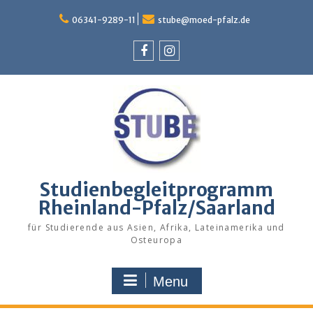
Skip
to
06341-9289-11
stube@moed-pfalz.de
content
Facebook
Instagram
Studienbegleitprogramm
Rheinland-Pfalz/Saarland
für Studierende aus Asien, Afrika, Lateinamerika und
Osteuropa
Menu