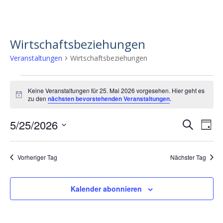
Wirtschaftsbeziehungen
Veranstaltungen
Wirtschaftsbeziehungen
Veranstaltungen
Keine Veranstaltungen für 25. Mai 2026 vorgesehen. Hier geht es
for
H
zu den
nächsten bevorstehenden Veranstaltungen
.
i
25.
n
5/25/2026
w
V
V
S
Mai
T
e
u
e
D
e
i
a
2026
c
s
a
r
g
r
h
Vorheriger Tag
Nächster Tag
t
a
a
e
u
n
m
n
Kalender abonnieren
w
s
s
ä
t
h
t
a
l