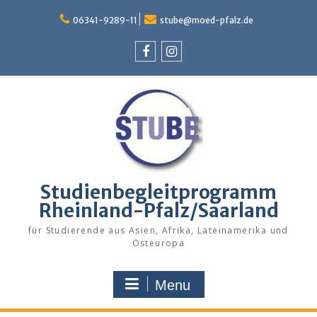
Skip
to
06341-9289-11
stube@moed-pfalz.de
content
Facebook
Instagram
Studienbegleitprogramm
Rheinland-Pfalz/Saarland
für Studierende aus Asien, Afrika, Lateinamerika und
Osteuropa
Menu