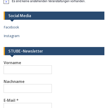
Es sind keine anstehenden Veranstaltungen vorhanden.
H
i
n
w
Social Media
e
i
s
Facebook
Instagram
STUBE-Newsletter
Vorname
Nachname
E-Mail
*