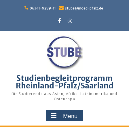
Skip
to
06341-9289-11
stube@moed-pfalz.de
content
Facebook
Instagram
Studienbegleitprogramm
Rheinland-Pfalz/Saarland
für Studierende aus Asien, Afrika, Lateinamerika und
Osteuropa
Menu