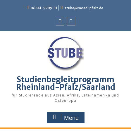
Skip
06341-9289-11
stube@moed-pfalz.de
to
content
Facebook
Instagram
Studienbegleitprogramm
Rheinland-Pfalz/Saarland
für Studierende aus Asien, Afrika, Lateinamerika und
Osteuropa
Menu