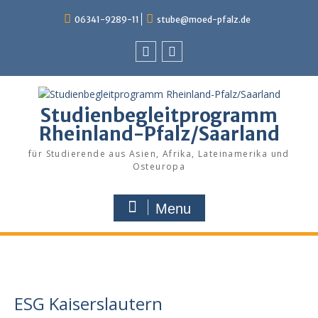
Skip
06341-9289-11
stube@moed-pfalz.de
to
content
Facebook
Instagram
Studienbegleitprogramm
Rheinland-Pfalz/Saarland
für Studierende aus Asien, Afrika, Lateinamerika und
Osteuropa
Menu
ESG Kaiserslautern