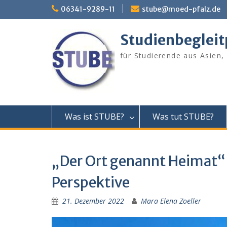
Skip
06341-9289-11
stube@moed-pfalz.de
to
content
Studienbeglei
für Studierende aus Asien,
Was ist STUBE?
Was tut STUBE?
„Der Ort genannt Heimat“
Perspektive
21. Dezember 2022
Mara Elena Zoeller