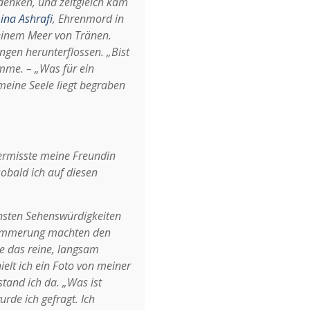
 denken, und zeitgleich kam
na Ashrafi
, Ehrenmord in
einem Meer von Tränen.
ngen herunterflossen. „Bist
imme. – „Was für ein
meine Seele liegt begraben
ermisste meine Freundin
sobald ich auf diesen
önsten Sehenswürdigkeiten
 Dämmerung machten den
e das reine, langsam
elt ich ein Foto von meiner
stand ich da. „Was ist
rde ich gefragt. Ich