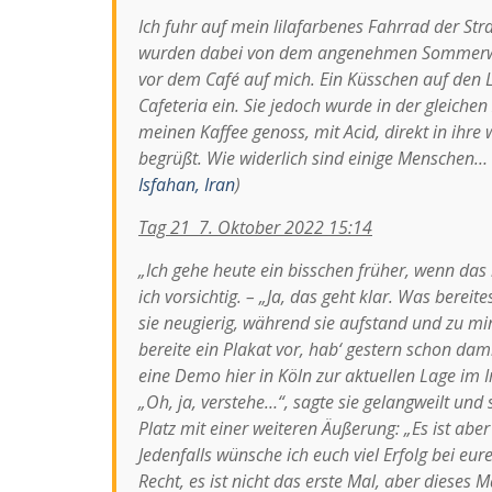
Ich fuhr auf mein lilafarbenes Fahrrad der St
wurden dabei von dem angenehmen Sommerwind
vor dem Café auf mich. Ein Küsschen auf den Li
Cafeteria ein. Sie jedoch wurde in der gleichen
meinen Kaffee genoss, mit Acid, direkt in ih
begrüßt. Wie widerlich sind einige Menschen… 
Isfahan, Iran
)
Tag 21 7. Oktober 2022 15:14
„Ich gehe heute ein bisschen früher, wenn das 
ich vorsichtig. – „Ja, das geht klar. Was bereit
sie neugierig, während sie aufstand und zu mir
bereite ein Plakat vor, hab‘ gestern schon dam
eine Demo hier in Köln zur aktuellen Lage im Ira
„Oh, ja, verstehe…“, sagte sie gelangweilt und 
Platz mit einer weiteren Äußerung: „Es ist aber
Jedenfalls wünsche ich euch viel Erfolg bei eu
Recht, es ist nicht das erste Mal, aber dieses Ma