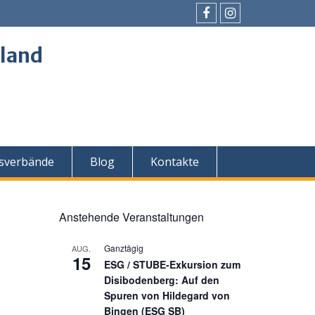
Facebook
Instagram
land
sverbände
Blog
Kontakte
Anstehende Veranstaltungen
Ganztägig
AUG.
15
ESG / STUBE-Exkursion zum
Disibodenberg: Auf den
Spuren von Hildegard von
Bingen (ESG SB)