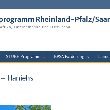
tprogramm Rheinland-Pfalz/Saar
 Afrika, Lateinamerika und Osteuropa
STUBE-Programm
BPSA Förderung
Lande
 – Haniehs