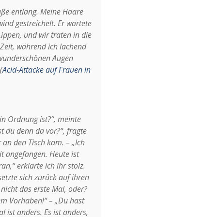
raße entlang. Meine Haare
 gestreichelt. Er wartete
ppen, und wir traten in die
 Zeit, während ich lachend
re wunderschönen Augen
(
Acid-Attacke auf Frauen in
in Ordnung ist?“, meinte
est du denn da vor?“, fragte
 an den Tisch kam. – „Ich
it angefangen. Heute ist
n,“ erklärte ich ihr stolz.
setzte sich zurück auf ihren
 nicht das erste Mal, oder?
rem Vorhaben!“ – „Du hast
l ist anders. Es ist anders,