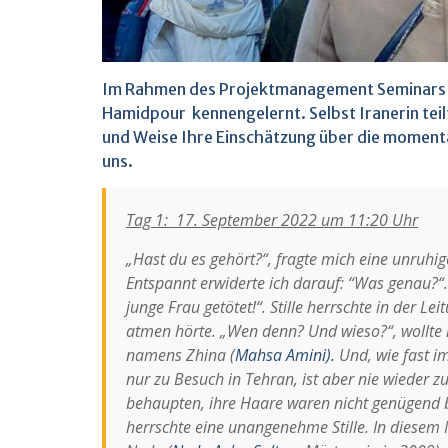
Im Rahmen des Projektmanagement Seminars
Hamidpour kennengelernt. Selbst Iranerin teilt
und Weise Ihre Einschätzung über die momenta
uns.
Tag 1: 17. September 2022 um 11:20 Uhr
„Hast du es gehört?“, fragte mich eine unruhi
Entspannt erwiderte ich darauf: “Was genau?“.
junge Frau getötet!“. Stille herrschte in der Lei
atmen hörte. „Wen denn? Und wieso?“, wollte i
namens Zhina (
Mahsa Amini).
Und, wie fast im
nur zu Besuch in Tehran, ist aber nie wieder z
behaupten, ihre Haare waren nicht genügend 
herrschte eine unangenehme Stille. In diese