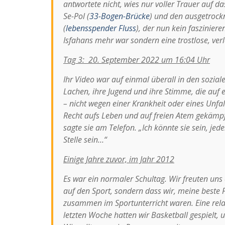
antwortete nicht, wies nur voller Trauer auf das
Se-Pol (
33-Bogen-Brücke
) und den ausgetroc
(
lebensspender Fluss
), der nun kein fasziniere
Isfahans mehr war sondern eine trostlose, ver
Tag 3: 20. September 2022 um 16:04 Uhr
Ihr Video war auf einmal überall in den sozial
Lachen, ihre Jugend und ihre Stimme, die auf
– nicht wegen einer Krankheit oder eines Unfall
Recht aufs Leben und auf freien Atem gekämpft 
sagte sie am Telefon. „Ich könnte sie sein, jed
Stelle sein…“
Einige Jahre zuvor, im Jahr 2012
Es war ein normaler Schultag. Wir freuten uns 
auf den Sport, sondern dass wir, meine beste 
zusammen im Sportunterricht waren. Eine relat
letzten Woche hatten wir Basketball gespielt,