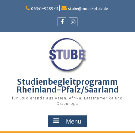
Skip
to
06341-9289-11
stube@moed-pfalz.de
content
Facebook
Instagram
Studienbegleitprogramm
Rheinland-Pfalz/Saarland
für Studierende aus Asien, Afrika, Lateinamerika und
Osteuropa
Menu