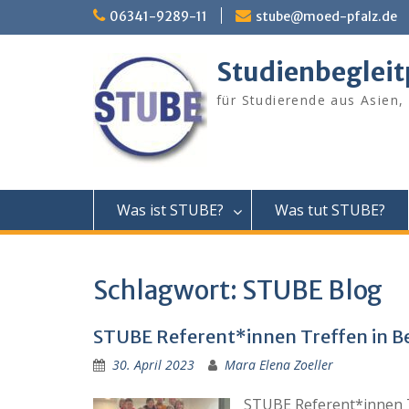
Skip
06341-9289-11
stube@moed-pfalz.de
to
content
Studienbeglei
für Studierende aus Asien,
Was ist STUBE?
Was tut STUBE?
Schlagwort:
STUBE Blog
STUBE Referent*innen Treffen in Be
30. April 2023
Mara Elena Zoeller
STUBE Referent*innen T