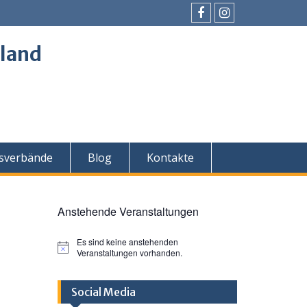
Facebook
Instagram
land
sverbände
Blog
Kontakte
Anstehende Veranstaltungen
Es sind keine anstehenden
H
Veranstaltungen vorhanden.
i
n
w
Social Media
e
i