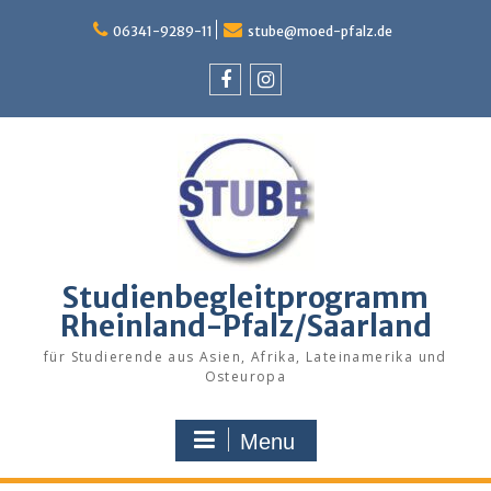
Skip
to
06341-9289-11
stube@moed-pfalz.de
content
Facebook
Instagram
Studienbegleitprogramm
Rheinland-Pfalz/Saarland
für Studierende aus Asien, Afrika, Lateinamerika und
Osteuropa
Menu